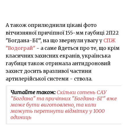
А також оприлюднили цікаві фото
вітчизняної причіпної 155-мм гаубиці 2П22
"Богдана-БГ", на що звернули увагу у
СПЖ
"Водограй"
- а саме йдеться про те, що крім
класичних захисних екранів, українська
гаубиця також отримала антидроновий
захист досить вразливої частини
артилерійської системи - ствола.
Читайте також:
Скільки сотень САУ
"Богдана" та причіпних "Богдана-БГ" вже
може бути виготовлено, та коли
можуть перетнути відмітку у 1000
одиниць