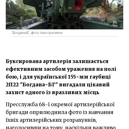
"Богдана-Б", фото ілюстративне
Буксирована артилерія залишається
ефективним засобом ураження на полі
бою, і для української 155-мм гаубиці
2П22 "Богдана-БГ" вигадали цікавий
захист одного із вразливих місць
Пресслужба 68-ї окремої артилерійської
бригади оприлюднила фото із навчання
їхніх артилерійських розрахунків,
наголосивши на тому, наскільки важливо