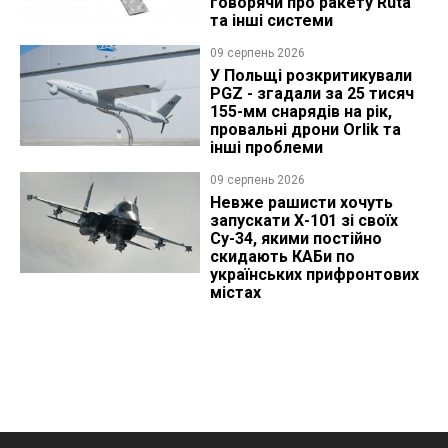
говорячи про ракету Ruta
та інші системи
09 серпень 2026
У Польщі розкритикували
PGZ - згадали за 25 тисяч
155-мм снарядів на рік,
провальні дрони Orlik та
інші проблеми
09 серпень 2026
Невже рашисти хочуть
запускати Х-101 зі своїх
Су-34, якими постійно
скидають КАБи по
українських прифронтових
містах