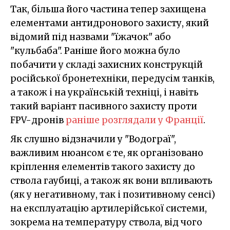
Так, більша його частина тепер захищена
елементами антидронового захисту, який
відомий під назвами "їжачок" або
"кульбаба". Раніше його можна було
побачити у складі захисних конструкцій
російської бронетехніки, передусім танків,
а також і на українській техніці, і навіть
такий варіант пасивного захисту проти
FPV-дронів
раніше розглядали у Франції
.
Як слушно відзначили у "Водограї",
важливим нюансом є те, як організовано
кріплення елементів такого захисту до
ствола гаубиці, а також як вони впливають
(як у негативному, так і позитивному сенсі)
на експлуатацію артилерійської системи,
зокрема на температуру ствола, від чого