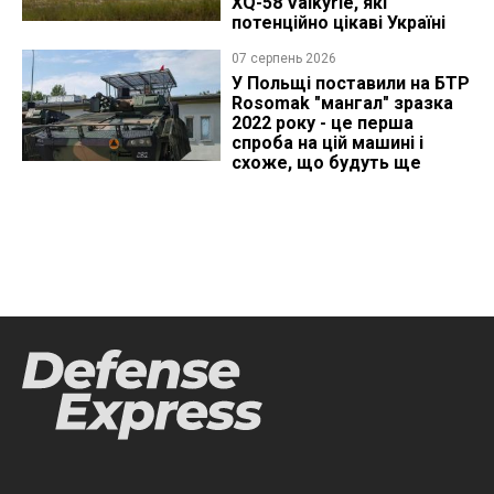
XQ-58 Valkyrie, які
потенційно цікаві Україні
07 серпень 2026
У Польщі поставили на БТР
Rosomak "мангал" зразка
2022 року - це перша
спроба на цій машині і
схоже, що будуть ще