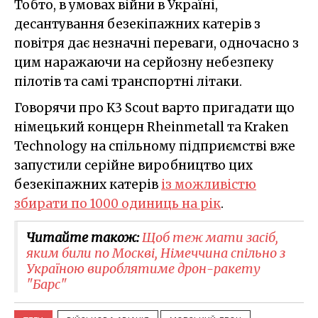
Тобто, в умовах війни в Україні,
десантування безекіпажних катерів з
повітря дає незначні переваги, одночасно з
цим наражаючи на серйозну небезпеку
пілотів та самі транспортні літаки.
Говорячи про K3 Scout варто пригадати що
німецький концерн Rheinmetall та Kraken
Technology на спільному підприємстві вже
запустили серійне виробництво цих
безекіпажних катерів
із можливістю
збирати по 1000 одиниць на рік
.
Читайте також:
Щоб теж мати засіб,
яким били по Москві, Німеччина спільно з
Україною вироблятиме дрон-ракету
"Барс"