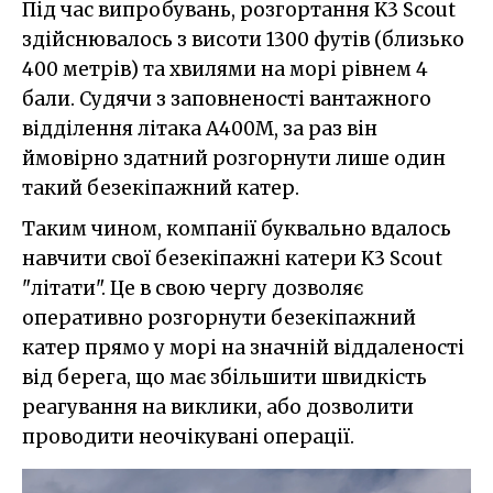
Під час випробувань, розгортання K3 Scout
здійснювалось з висоти 1300 футів (близько
400 метрів) та хвилями на морі рівнем 4
бали. Судячи з заповненості вантажного
відділення літака A400M, за раз він
ймовірно здатний розгорнути лише один
такий безекіпажний катер.
Таким чином, компанії буквально вдалось
навчити свої безекіпажні катери K3 Scout
"літати". Це в свою чергу дозволяє
оперативно розгорнути безекіпажний
катер прямо у морі на значній віддаленості
від берега, що має збільшити швидкість
реагування на виклики, або дозволити
проводити неочікувані операції.