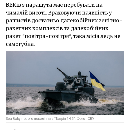
БЕКів з парашута має перебувати на
чималій висоті. Враховуючи наявність у
рашистів достатньо далекобійних зенітно-
ракетних комплексів та далекобійних
ракет "повітря-повітря", така місія ледь не
самогубна.
Sea Baby нового покоління з "Таврія 14,5". Фото - СБУ