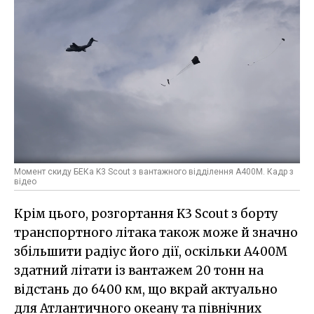
Момент скиду БЕКа K3 Scout з вантажного відділення A400M. Кадр з
відео
Крім цього, розгортання K3 Scout з борту
транспортного літака також може й значно
збільшити радіус його дії, оскільки A400M
здатний літати із вантажем 20 тонн на
відстань до 6400 км, що вкрай актуально
для Атлантичного океану та північних