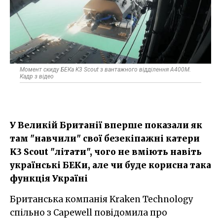
Момент скиду БЕКа K3 Scout з вантажного відділення A400M.
Кадр з відео
У Великій Британії вперше показали як
там "навчили" свої безекіпажні катери
K3 Scout "літати", чого не вміють навіть
українські БЕКи, але чи буде корисна така
функція Україні
Британська компанія Kraken Technology
спільно з Capewell повідомила про