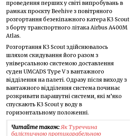
проведення перших у світі випробувань в
рамках проєкту Beehive з повітряного
розгортання безекіпажного катера K3 Scout
з борту транспортного літака Airbus A400M
Atlas.
Розгортання K3 Scout здійснювалось
шляхом скидування його разом з
універсальною системою доставлення
суден UMCADS Type V з вантажного
відділення на палеті. Одразу після виходу з
вантажного відділення система починає
розкривати парашутні системи, які м’яко
спускають K3 Scout у воду в
горизонтальному положенні.
Читайте також:
Як Туреччина
балістичною протикорабельною