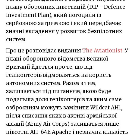
плану оборонних інвестицій (DIP - Defence
Investment Plan), який погодили із
серйозною затримкою і який передбачає
значні вкладення у розвиток безпілотних
систем.
Про це розповідає видання
The Aviationist
. У
плані оборонного відомства Великої
Британії йдеться про те, що від
гелікоптерів відмовляться на користь
автономних систем. Разом з тим,
залишається під питанням, якою буде
подальша доля гелікоптерів та яким саме
озброєнням можуть замінити Wildcat AH1,
після списання яких в активі армійської
авіації (Army Air Corps) залишаться лише
півсотні AH-64E Apache і незначна кількість