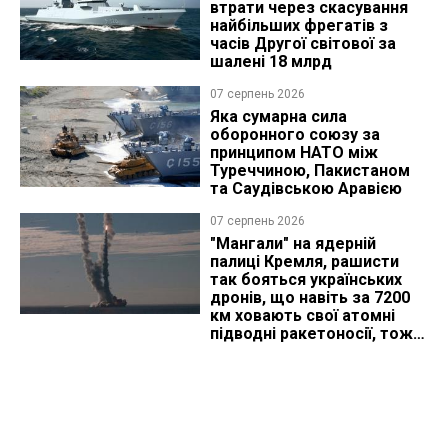
втрати через скасування
найбільших фрегатів з
часів Другої світової за
шалені 18 млрд
07 серпень 2026
Яка сумарна сила
оборонного союзу за
принципом НАТО між
Туреччиною, Пакистаном
та Саудівською Аравією
07 серпень 2026
"Мангали" на ядерній
палиці Кремля, рашисти
так бояться українських
дронів, що навіть за 7200
км ховають свої атомні
підводні ракетоносії, тож
що видно з космосу