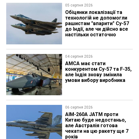
05 серпня 2026
Обіцянки локалізації та
технологій не допомогли
рашистам "впарити" Су-57
до Індії, але чи дійсно все
настільки остаточно
04 серпня 2026
AMCA має стати
конкурентом Су-57 та F-35,
але Індія знову змінила
умови вибору виробника
06 серпня 2026
AIM-260A JATM проти
Китаю буде недостаньо,
але Австралія готова
чекати на цю ракету ще 7
років