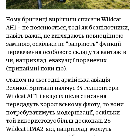
Чому британці вирішили списати Wildcat
AH1 - не пояснюється, тоді як безпілотники,
навіть важкі, не виглядають повноцінною
заміною, оскільки не “закриють” функції
перевезення особового складу та вантажів
чи, наприклад, евакуації поранених
(принаймні поки що).
Станом на сьогодні армійська авіація
Великої Британії налічує 34 гелікоптери
Wildcat AH1, і якщо їх після списання
передадуть королівському флоту, то вони
потребуватимуть модернізації, оскільки
той використовує більш досконалі 28
Wildcat HMA2, які, наприклад, можуть