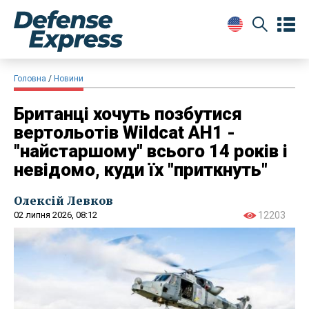
Головна
Новини
​Британці хочуть позбутися
вертольотів Wildcat AH1 -
"найстаршому" всього 14 років і
невідомо, куди їх "приткнуть"
Олексій Левков
02 липня 2026, 08:12
12203