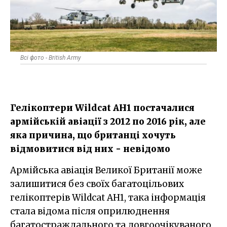
Всі фото - British Army
Гелікоптери Wildcat AH1 постачалися
армійській авіації з 2012 по 2016 рік, але
яка причина, що британці хочуть
відмовитися від них - невідомо
Армійська авіація Великої Британії може
залишитися без своїх багатоцільових
гелікоптерів Wildcat AH1, така інформація
стала відома після оприлюднення
багатостраждального та довгоочікуваного