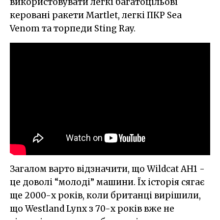
використовувати легкі багатоцільові
керовані ракети Martlet, легкі ПКР Sea
Venom та торпеди Sting Ray.
Загалом варто відзначити, що Wildcat AH1 -
це доволі “молоді” машини. Їх історія сягає
ще 2000-х років, коли британці вирішили,
що Westland Lynx з 70-х років вже не