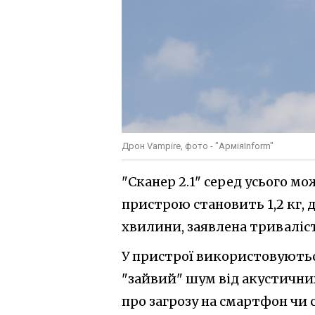
Дрон Vampire, фото - "АрміяInform"
"Сканер 2.1" серед усього м
пристрою становить 1,2 кг, д
хвилини, заявлена триваліст
У пристрої використовуютьс
"зайвий" шум від акустични
про загрозу на смартфон чи 