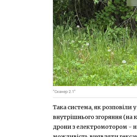
"Сканер 2.1"
Така система, як розповіли 
внутрішнього згоряння (на к
дрони з електромотором - на
можливість виявляти гексак