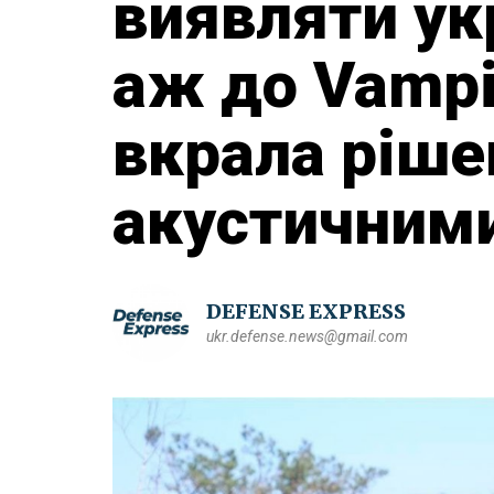
виявляти ук
аж до Vampir
вкрала ріше
акустичним
DEFENSE EXPRESS
ukr.defense.news@gmail.com