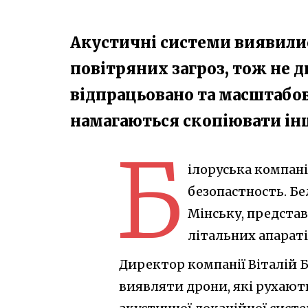
Акустичні системи виявили
повітряних загроз, тож не д
відпрацьовано та масштабова
намагаються скопіювати ін
Б
ілоруська компан
безопастность. Бе
Мінську, предста
літальних апаратів
Директор компанії Віталій 
виявляти дрони, які рухають