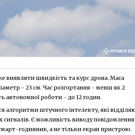
оже виявляти швидкість та курс дрона. Маса
іаметр - 23 см. Час розгортання - менш як 2
ь автономної роботи - до 12 годин.
я алгоритми штучного інтелекту, які відділя
х сигналів. Є можливість виводу повідомлення
смарт-годинник, а не тільки екран пристрою.