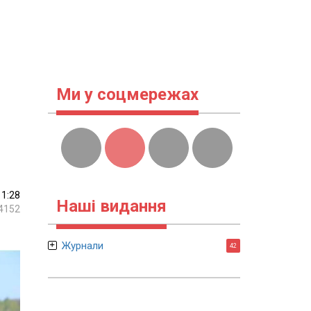
Ми у соцмережах
11:28
Наші видання
4152
Журнали
42