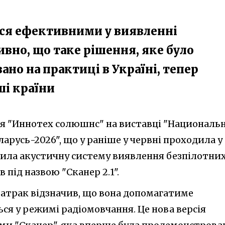
ся ефективними у виявленні
ивно, що таке рішення, яке було
но на практиці в Україні, тепер
ші країни
ія "Иннотех солюшнс" на виставці "Националь
ларусь-2026", що у раніше у червні проходила у
вила акустичну систему виявлення безпілотни
 під назвою "Сканер 2.1".
Батрак відзначив, що вона допомагатиме
ся у режимі радіомовчання. Це нова версія