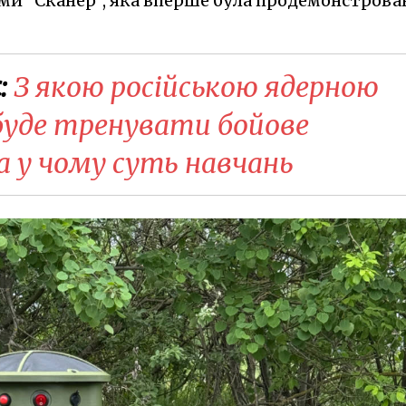
еми "Сканер", яка вперше була продемонстрова
:
З якою російською ядерною
 буде тренувати бойове
 у чому суть навчань