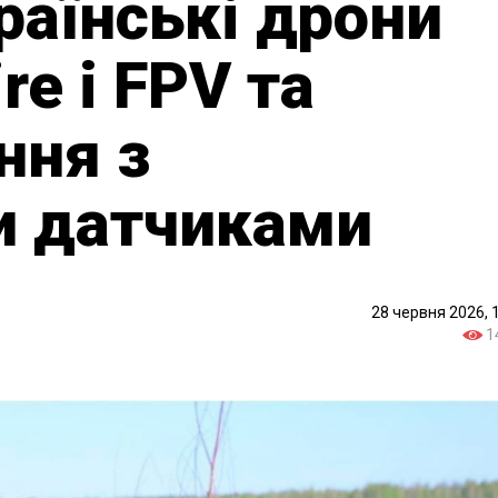
раїнські дрони
e і FPV та
ння з
и датчиками
28 червня 2026, 
1