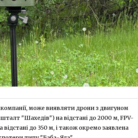
у компанії, може виявляти дрони з двигуном
шталт "Шахедів") на відстані до 2000 м, FPV-
 відстані до 350 м, і також окремо заявлена
потери типу "Баба-Яга".