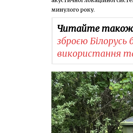
акустичної локаційної сист
минулого року.
Читайте також
зброєю Білорусь
використання та