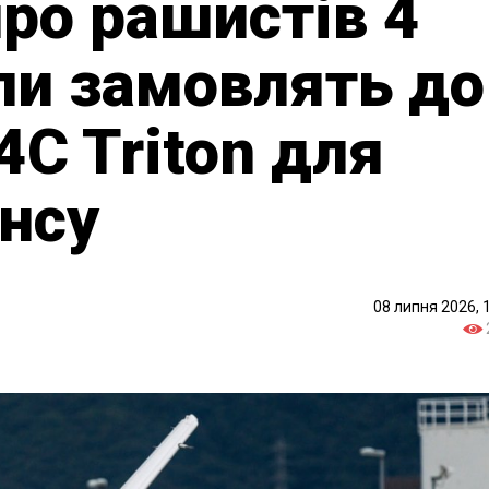
про рашистів 4
пи замовлять до
C Triton для
нсу
08 липня 2026, 