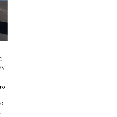
C
му
го
30
і