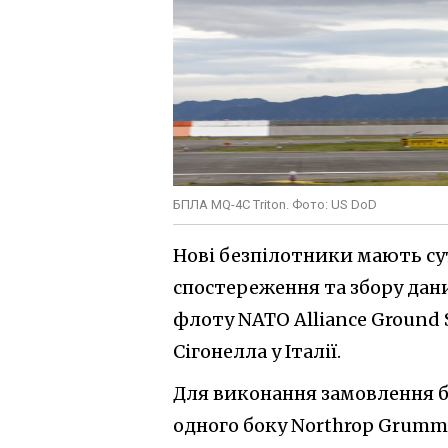
БПЛА MQ-4C Triton. Фото: US DoD
Нові безпілотники мають су
спостереження та збору дани
флоту NATO Alliance Ground S
Сігонелла у Італії.
Для виконання замовлення б
одного боку Northrop Grumma