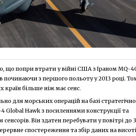
мо, що попри втрати у війні США з Іраном MQ-4
ав починаючи з першого польоту у 2013 році. То
 країн більше ніж має сенс.
но для морських операцій на базі стратегічно
4 Global Hawk з посиленнями конструкції та
енсорів. Він здатен перебувати у повітрі до 
ерервне спостереження та збір даних на висот