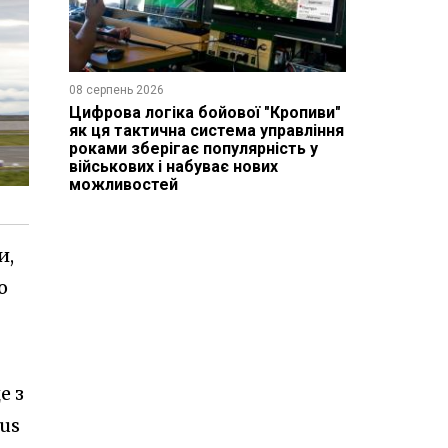
08 серпень 2026
Цифрова логіка бойової "Кропиви"
як ця тактична система управління
роками зберігає популярність у
військових і набуває нових
можливостей
и,
о
е з
us