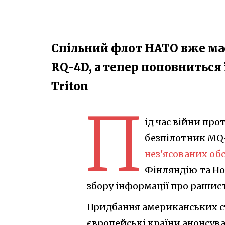
Спільний флот НАТО вже має
RQ-4D, а тепер поповниться
Triton
П
ід час війни про
безпілотник MQ
нез'ясованих об
Фінляндію та Но
збору інформації про рашист
Придбання американських с
європейські країни анонсува