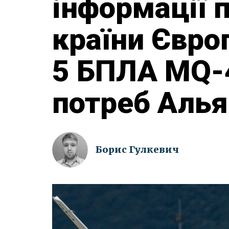
інформації 
країни Євро
5 БПЛА MQ-4
потреб Алья
Борис Гулкевич