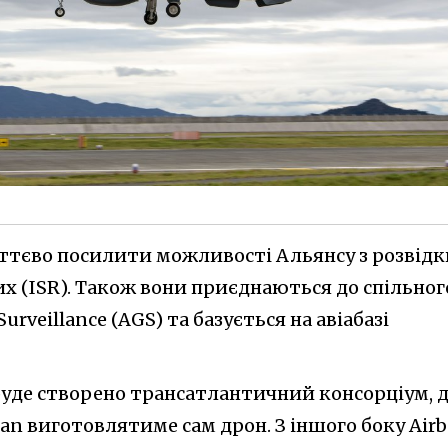
ттєво посилити можливості Альянсу з розвідк
х (ISR). Також вони приєднаються до спільног
urveillance (AGS) та базується на авіабазі
уде створено трансатлантичний консорціум, д
n виготовлятиме сам дрон. З іншого боку Airb