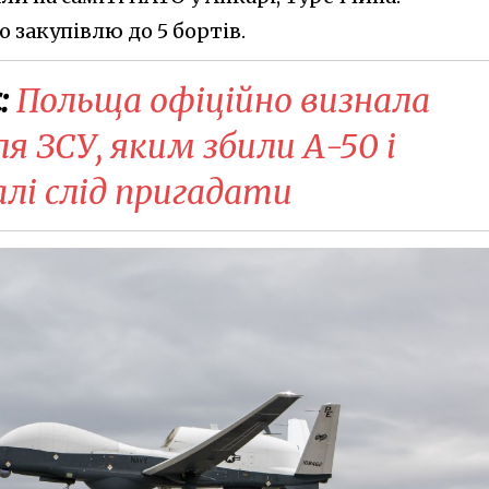
 закупівлю до 5 бортів.
:
Польща офіційно визнала
ля ЗСУ, яким збили А-50 і
алі слід пригадати