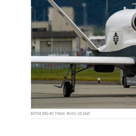
БПЛА MQ-4C Triton. Фото: US DoD