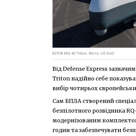
БПЛА MQ-4C Triton. Фото: US DoD
Від Defense Express зазначи
Triton надійно себе показув
вибір чотирьох європейських
Сам БПЛА створений спеціаль
безпілотного розвідника RQ-
модернізованим комплектом с
годин та забезпечувати безп