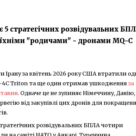
 5 стратегічних розвідувальних БП
 їхніми "родичами" - дронами MQ-C
ти Ірану за квітень 2026 року США втратили о
-4C Triton та ще один отримав ушкодження
за
ставин
. Одначе це не зупиняє Німеччину, Данію,
рвегію від закупівлі цих дронів для покращен
ів.
тратегічних розвідувальних БПЛА чотири
ли на саміті НАТО у Анкарі, Туреччина.