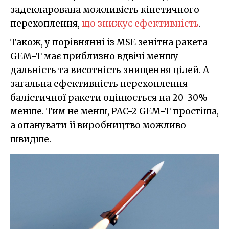
задекларована можливість кінетичного
перехоплення,
що знижує ефективність
.
Також, у порівнянні із MSE зенітна ракета
GEM-T має приблизно вдвічі меншу
дальність та висотність знищення цілей. А
загальна ефективність перехоплення
балістичної ракети оцінюється на 20-30%
менше. Тим не менш, PAC-2 GEM-T простіша,
а опанувати її виробництво можливо
швидше.