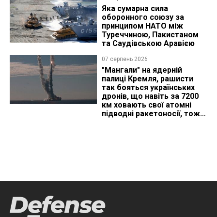
Яка сумарна сила
оборонного союзу за
принципом НАТО між
Туреччиною, Пакистаном
та Саудівською Аравією
07 серпень 2026
"Мангали" на ядерній
палиці Кремля, рашисти
так бояться українських
дронів, що навіть за 7200
км ховають свої атомні
підводні ракетоносії, тож
що видно з космосу