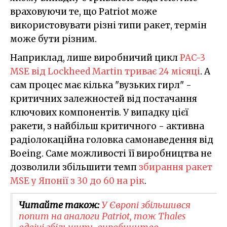
враховуючи те, що Patriot може
використовувати різні типи ракет, термін
може бути різним.
Наприклад, лише виробничий цикл
PAC-3
MSE від Lockheed Martin триває 24 місяці
. А
сам процес має кілька "вузьких гирл" -
критичних залежностей від постачання
ключових компонентів. У випадку цієї
ракети, з найбільш критичного - активна
радіолокаційна головка самонаведення від
Boeing. Саме можливості її виробництва не
дозволили збільшити темп
збирання ракет
MSE у Японії з 30 до 60 на рік
.
Читайте також:
У Європі збільшився
попит на аналоги Patriot, тож Thales