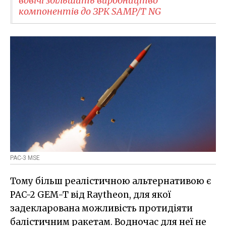
вдвічі збільшить виробництво
компонентів до ЗРК SAMP/T NG
PAC-3 MSE
Тому більш реалістичною альтернативою є
PAC-2 GEM-T від Raytheon, для якої
задекларована можливість протидіяти
балістичним ракетам. Водночас для неї не