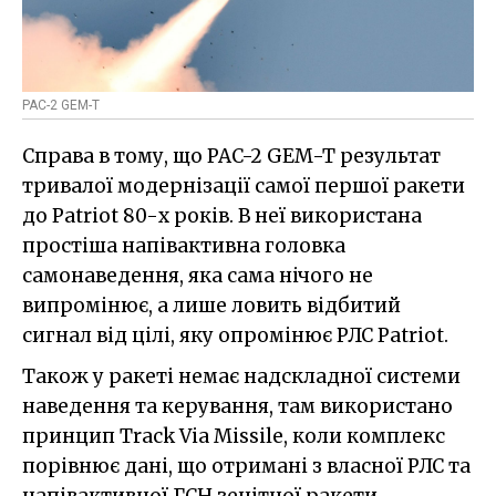
PAC-2 GEM-T
Справа в тому, що PAC-2 GEM-T результат
тривалої модернізації самої першої ракети
до Patriot 80-х років. В неї використана
простіша напівактивна головка
самонаведення, яка сама нічого не
випромінює, а лише ловить відбитий
сигнал від цілі, яку опромінює РЛС Patriot.
Також у ракеті немає надскладної системи
наведення та керування, там використано
принцип Track Via Missile, коли комплекс
порівнює дані, що отримані з власної РЛС та
напівактивної ГСН зенітної ракети,