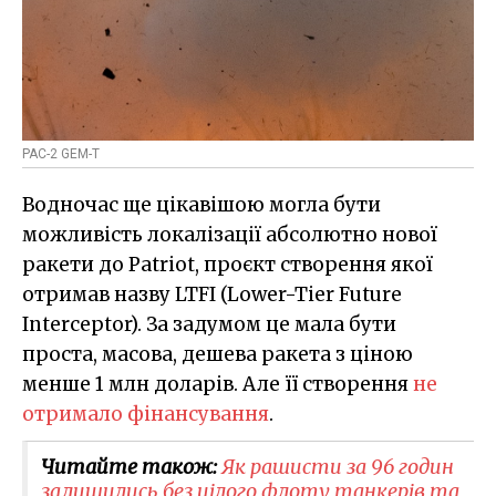
PAC-2 GEM-T
Водночас ще цікавішою могла бути
можливість локалізації абсолютно нової
ракети до Patriot, проєкт створення якої
отримав назву LTFI (Lower-Tier Future
Interceptor). За задумом це мала бути
проста, масова, дешева ракета з ціною
менше 1 млн доларів. Але її створення
не
отримало фінансування
.
Читайте також:
Як рашисти за 96 годин
залишились без цілого флоту танкерів та