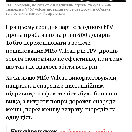
Рій FPV-дронів, які рухаються маршовим строєм, та купа 20-мм
снарядів з M167 Vulcan що пролітають повз дрони, в об'єктиві
тепловізійної камери. Кадр з відео
При цьому середня вартість одного FPV-
дрона приблизно на рівні 400 доларів.
Тобто перехоплювати з восьми
пошикованих M167 Vulcan рій FPV-дронів
зовсім економічно не ефективно, при тому,
що так і не вдалось збити весь рій.
Хоча, якщо M167 Vulcan використовували,
наприклад снаряди з дистанційним
підривом, то ефективність була б значно
вища, а витрати попри дорожчі снаряди -
менші, через меншу витрату снарядів на
одну ціль.
Читайте також:
Як французи, щоб не