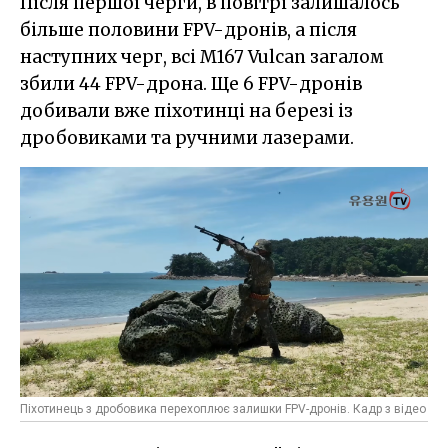
Після першої черги, в повітрі залишалось
більше половини FPV-дронів, а після
наступних черг, всі M167 Vulcan загалом
збили 44 FPV-дрона. Ще 6 FPV-дронів
добивали вже піхотинці на березі із
дробовиками та ручними лазерами.
Піхотинець з дробовика перехоплює залишки FPV-дронів. Кадр з відео