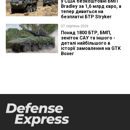
у США безкоштовні БМП
Bradley за 1,6 млрд євро, а
тепер дивиться на
безплатні БТР Stryker
07 серпень 2026
Понад 1800 БТР, БМП,
зеніток САУ та іншого -
деталі найбільшого в
історії замовлення на GTK
Boxer