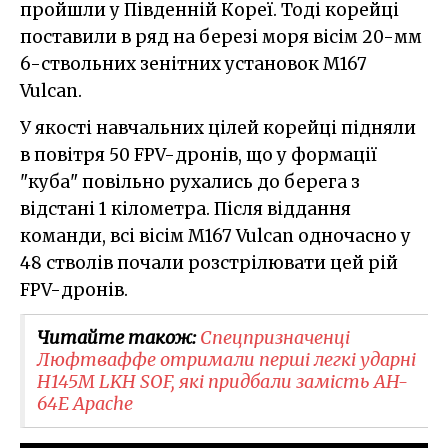
пройшли у Південній Кореї. Тоді корейці
поставили в ряд на березі моря вісім 20-мм
6-ствольних зенітних установок M167
Vulcan.
У якості навчальних цілей корейці підняли
в повітря 50 FPV-дронів, що у формації
"куба" повільно рухались до берега з
відстані 1 кілометра. Після віддання
команди, всі вісім M167 Vulcan одночасно у
48 стволів почали розстрілювати цей рій
FPV-дронів.
Читайте також:
Спецпризначенці
Люфтваффе отримали перші легкі ударні
H145M LKH SOF, які придбали замість AH-
64E Apache