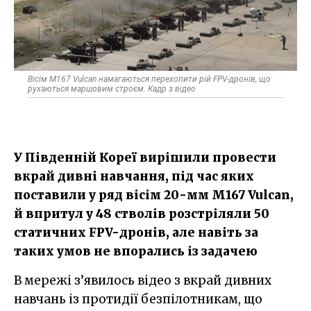
Вісім M167 Vulcan намагаються перехопити рій FPV-дронів, що
рухаються маршовим строєм. Кадр з відео
У Південній Кореї вирішили провести
вкрай дивні навчання, під час яких
поставили у ряд вісім 20-мм M167 Vulcan,
й впритул у 48 стволів розстріляли 50
статичних FPV-дронів, але навіть за
таких умов не впорались із задачею
В мережі з’явилось відео з вкрай дивних
навчань із протидії безпілотникам, що