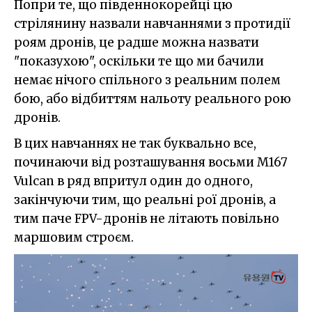
Попри те, що південнокорейці цю
стрілянину назвали навчаннями з протидії
роям дронів, це радше можна назвати
"показухою", оскільки те що ми бачили
немає нічого спільного з реальним полем
бою, або відбиттям нальоту реального рою
дронів.
В цих навчаннях не так буквально все,
починаючи від розташування восьми M167
Vulcan в ряд впритул один до одного,
закінчуючи тим, що реальні рої дронів, а
тим паче FPV-дронів не літають повільно
маршовим строєм.