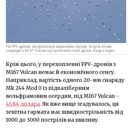
Рій FPV-дронів, які рухаються маршовим строєм, та купа 20-мм
снарядів з M167 Vulcan що пролітають повз дрони. Кадр з відео
Крім цього, у перехопленні FPV-дронів з
M167 Vulcan немає й економічного сенсу.
Наприклад, вартість одного 20-мм снаряду
Mk 244 Mod 0 із підкаліберним
вольфрамовим осердям, під M167 Vulcan -
45,84 долара
. Як вже вище згадувалось, ця
зенітна гармата має швидкострільність від
1000 до 3000 пострілів на хвилину.