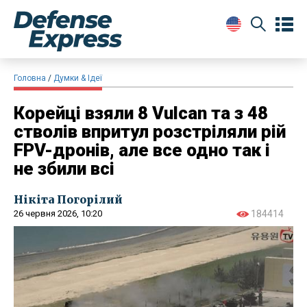
Головна
Думки & Ідеї
Корейці взяли 8 Vulcan та з 48
стволів впритул розстріляли рій
FPV-дронів, але все одно так і
не збили всі
Нікіта Погорілий
26 червня 2026, 10:20
184414