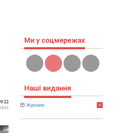
Ми у соцмережах
Наші видання
09:22
Журнали
42
6844