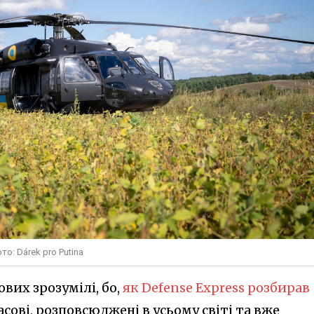
о: Dárek pro Putina
вих зрозумілі, бо,
як Defense Express розбирав
асові, розповсюджені в усьому світі та вже