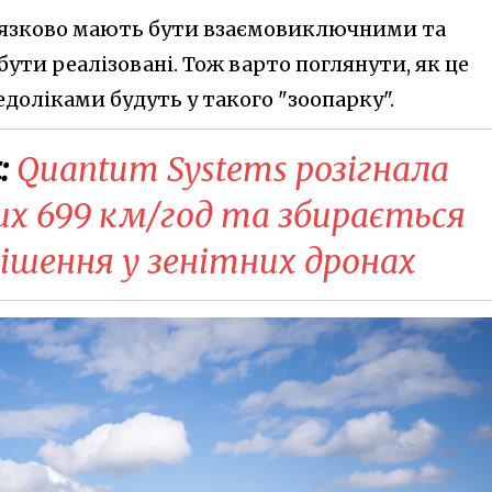
в'язково мають бути взаємовиключними та
ти реалізовані. Тож варто поглянути, як це
едоліками будуть у такого "зоопарку".
:
Quantum Systems розігнала
их 699 км/год та збирається
ішення у зенітних дронах