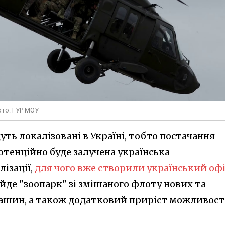
ото: ГУР МОУ
уть локалізовані в Україні, тобто постачання
отенційно буде залучена українська
ізації,
для чого вже створили український офі
йде "зоопарк" зі змішаного флоту нових та
ашин, а також додатковий приріст можливос