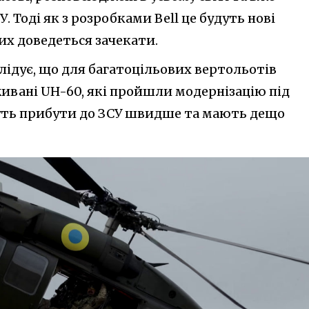
 Тоді як з розробками Bell це будуть нові
х доведеться зачекати.
слідує, що для багатоцільових вертольотів
вані UH-60, які пройшли модернізацію під
жуть прибути до ЗСУ швидше та мають дещо