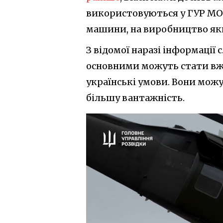
використовуються у ГУР МОУ.
машини, на виробництво яки
З відомої наразі інформації 
основними можуть стати вжи
українські умови. Вони мо
більшу вантажність.