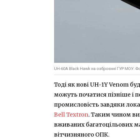
UH-60A Black Hawk на озброєнні ГУР МОУ. Ф
Тоді як нові UH-1Y Venom буд
можуть початися пізніше і п
промисловість завдяки локал
Bell Textron
. Таким чином ви
вживаних багатоцільових м
вітчизняного ОПК.