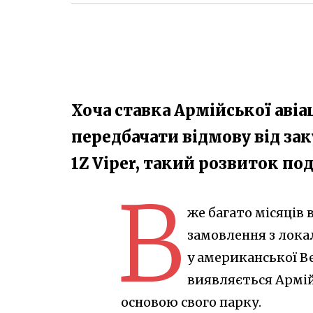
Хоча ставка Армійської авіа
передбачати відмову від зак
1Z Viper, такий розвиток под
В
же багато місяців
замовлення з лока
у американської Be
виявляється Армій
основою свого парку.