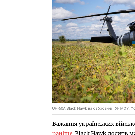
UH-60A Black Hawk на озброєнні ГУР МОУ. Фот
Бажання українських військо
раніше
, Black Hawk досить м