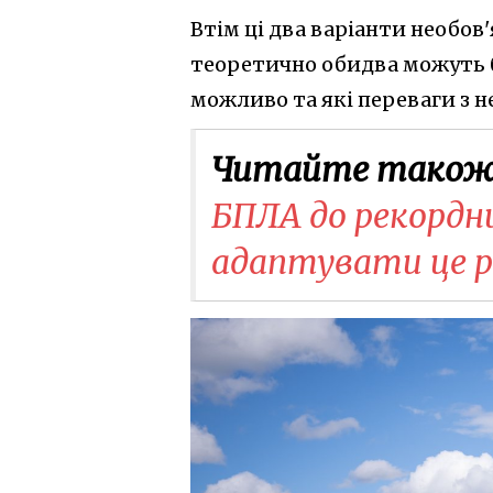
Втім ці два варіанти необо
теоретично обидва можуть бу
можливо та які переваги з н
Читайте також
БПЛА до рекордн
адаптувати це р