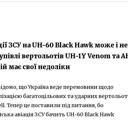
ції ЗСУ на UH-60 Black Hawk може і не
упівлі вертольотів UH-1Y Venom та A
ій має свої недоліки
 відомо, що Україна веде перемовини щодо
лізацією багатоцільових та ударних вертольот
ll. Тепер це поставили під питання, бо
ська авіація ЗСУ бачить UH-60 Black Hawk