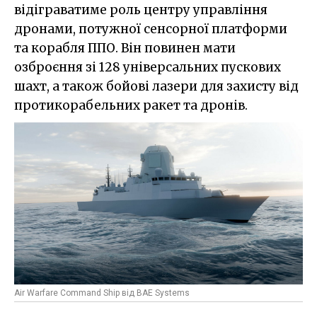
відіграватиме роль центру управління
дронами, потужної сенсорної платформи
та корабля ППО. Він повинен мати
озброєння зі 128 універсальних пускових
шахт, а також бойові лазери для захисту від
протикорабельних ракет та дронів.
Air Warfare Command Ship від BAE Systems