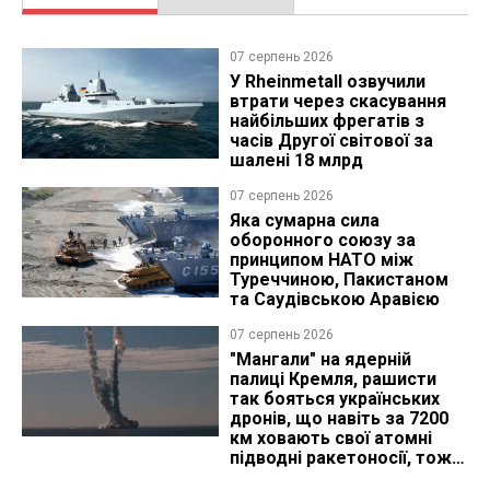
07 серпень 2026
У Rheinmetall озвучили
втрати через скасування
найбільших фрегатів з
часів Другої світової за
шалені 18 млрд
07 серпень 2026
Яка сумарна сила
оборонного союзу за
принципом НАТО між
Туреччиною, Пакистаном
та Саудівською Аравією
07 серпень 2026
"Мангали" на ядерній
палиці Кремля, рашисти
так бояться українських
дронів, що навіть за 7200
км ховають свої атомні
підводні ракетоносії, тож
що видно з космосу