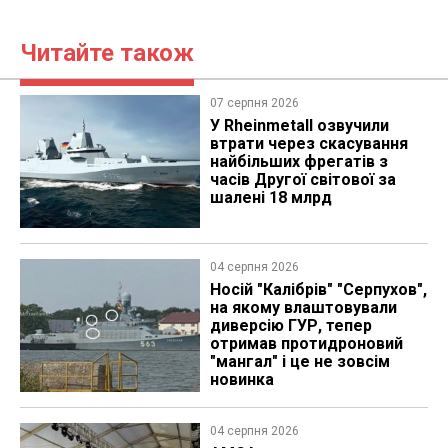
Читайте також
07 серпня 2026
У Rheinmetall озвучили
втрати через скасування
найбільших фрегатів з
часів Другої світової за
шалені 18 млрд
04 серпня 2026
Носій "Калібрів" "Серпухов",
на якому влаштовували
диверсію ГУР, тепер
отримав протидроновий
"мангал" і це не зовсім
новинка
04 серпня 2026