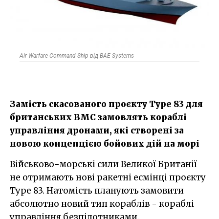
Air Warfare Command Ship від BAE Systems
Замість скасованого проєкту Type 83 для
британських ВМС замовлять кораблі
управління дронами, які створені за
новою концепцією бойових дій на морі
Військово-морські сили Великої Британії
не отримають нові ракетні есмінці проєкту
Type 83. Натомість планують замовити
абсолютно новий тип кораблів - кораблі
управління безпілотниками.