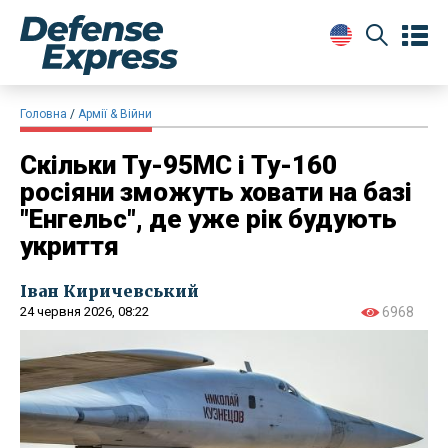
Головна
Армії & Війни
Скільки Ту-95МС і Ту-160
росіяни зможуть ховати на базі
"Енгельс", де уже рік будують
укриття
Іван Киричевський
24 червня 2026, 08:22
6968