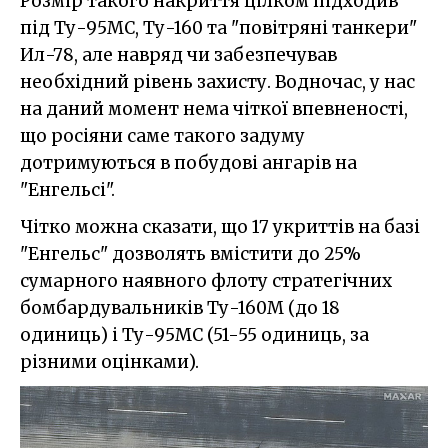
Розмір такого накриття цілком підходив
під Ту-95МС, Ту-160 та "повітряні танкери"
Ил-78, але навряд чи забезпечував
необхідний рівень захисту. Водночас, у нас
на даний момент нема чіткої впевненості,
що росіяни саме такого задуму
дотримуються в побудові ангарів на
"Енгельсі".
Чітко можна сказати, що 17 укриттів на базі
"Енгельс" дозволять вмістити до 25%
сумарного наявного флоту стратегічних
бомбардувальників Ту-160М (до 18
одиниць) і Ту-95МС (51-55 одиниць, за
різними оцінками).