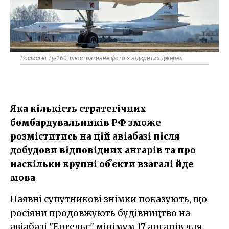
Російські Ту-160, ілюстративне фото з відкритих джерел
Яка кількість стратегічних
бомбардувальників РФ зможе
розміститись на цій авіабазі після
добудови відповідних ангарів та про
наскільки крупні обʼєкти взагалі йде
мова
Наявні супутникові знімки показують, що
росіяни продовжують будівництво на
авіабазі "Енгельс" мінімум 17 ангарів для