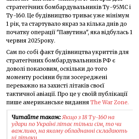
стратегічних бомбардувальників Ту-95МС і
Ту-160. Це будівництво триває уже мінімум
1 рік, та стартувало якраз за кілька днів до
початку операції "Павутина", яка відбулась 1
червня 2025року.
Сам по собі факт будівництва укриттів для
стратегічних бомбардувальників РФ є
доволі показовим, оскільки до того
моменту росіяни були зосереджені
переважно на захисті літаків своєї
тактичної авіації. Про це у своїй публікації
пише американське видання
The War Zone.
Читайте також:
Якщо з 18 Ту-160 на
удари по Україні літає тільки сім, то чи
важливо, на якому обладнанні складають
ці літаки