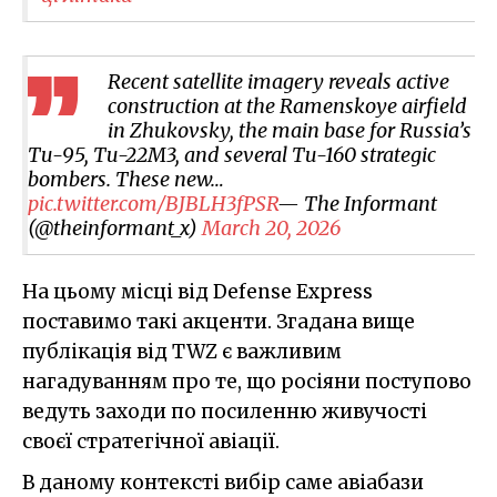
Recent satellite imagery reveals active
construction at the Ramenskoye airfield
in Zhukovsky, the main base for Russia’s
Tu-95, Tu-22M3, and several Tu-160 strategic
bombers. These new…
pic.twitter.com/BJBLH3fPSR
— The Informant
(@theinformant_x)
March 20, 2026
На цьому місці від Defense Express
поставимо такі акценти. Згадана вище
публікація від TWZ є важливим
нагадуванням про те, що росіяни поступово
ведуть заходи по посиленню живучості
своєї стратегічної авіації.
В даному контексті вибір саме авіабази