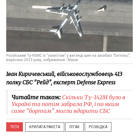
Російський Ту-95МС із "захистом" у вигляді шин на авіабазі "Енгельс",
вересень 2023 року, зображення - Maxar
Іван Киричевський, військовослужбовець 413
полку СБС "Рейд", експерт Defense Express
Читайте також:
Скільки Ту-142М було в
Україні та потім забрала РФ, і по яким
саме "бортам" могли вдарити СБС
ТЕГИ
КРИЛАТА РАКЕТА
ЛІТАК
РОЗВІДКА