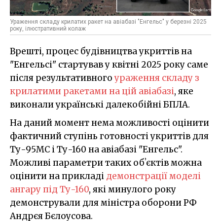
Ураження складу крилатих ракет на авіабазі "Енгельс" у березні 2025
року, ілюстративний колаж
Врешті, процес будівництва укриттів на
"Енгельсі" стартував у квітні 2025 року саме
після результативного
ураження складу з
крилатими ракетами на цій авіабазі
, яке
виконали українські далекобійні БПЛА.
На даний момент нема можливості оцінити
фактичний ступінь готовності укриттів для
Ту-95МС і Ту-160 на авіабазі "Енгельс".
Можливі параметри таких обʼєктів можна
оцінити на прикладі
демонстрації моделі
ангару під Ту-160
, які минулого року
демонстрували для міністра оборони РФ
Андрєя Бєлоусова.