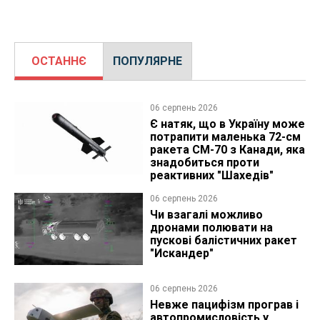
ОСТАННЄ
ПОПУЛЯРНЕ
06 серпень 2026
Є натяк, що в Україну може
потрапити маленька 72-см
ракета CM-70 з Канади, яка
знадобиться проти
реактивних "Шахедів"
06 серпень 2026
Чи взагалі можливо
дронами полювати на
пускові балістичних ракет
"Искандер"
06 серпень 2026
Невже пацифізм програв і
автопромисловість у