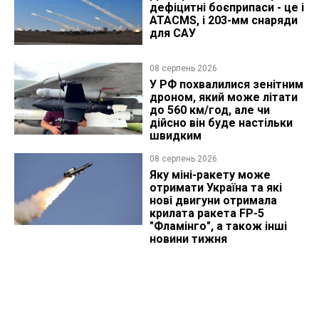
дефіцитні боєприпаси - це і
ATACMS, і 203-мм снаряди
для САУ
08 серпень 2026
У РФ похвалилися зенітним
дроном, який може літати
до 560 км/год, але чи
дійсно він буде настільки
швидким
08 серпень 2026
Яку міні-ракету може
отримати Україна та які
нові двигуни отримала
крилата ракета FP-5
"Фламінго", а також інші
новини тижня