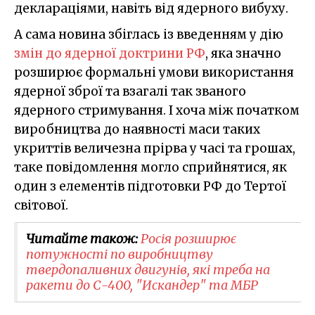
деклараціями, навіть від ядерного вибуху.
А сама новина збіглась із введенням у дію
змін до ядерної доктрини РФ
, яка значно
розширює формальні умови використання
ядерної зброї та взагалі так званого
ядерного стримування. І хоча між початком
виробництва до наявності маси таких
укриттів величезна прірва у часі та грошах,
таке повідомлення могло сприйнятися, як
один з елементів підготовки РФ до Тертої
світової.
Читайте також:
Росія розширює
потужності по виробництву
твердопаливних двигунів, які треба на
ракети до С-400, "Искандер" та МБР