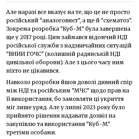
Але наразі все вказує на те, що це не просто
російський "аналоговнєт", а ще й "схематоз".
Зокрема розробка "Куб-М" була завершена
ще у 2017 році. Цим займався відомчий НДІ
російської служби з надзвичайних ситуацій
"ВНИИ ГОЧС" (колишній радянській НДІ
цивільної оборони). Але з цього часу ним
ніхто не цікавився.
Навколо розробки йшов доволі дивний спір
між НДІ та російським "МЧС" щодо прав на
її використання, бо замовляти ці укриття
міг лише уряд. Але у липні 2023 року було
прийнято рішення надавати дозвіл на
закупівлю та використання "Куб-М"
третіми особами.