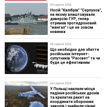
04 серпня 2026
Носій "Калібрів" "Серпухов",
на якому влаштовували
диверсію ГУР, тепер
отримав протидроновий
"мангал" і це не зовсім
новинка
05 серпня 2026
Що необхідно для збиття
російських інтернет-
супутників "Рассвет" та чи
буде це ефективним
04 серпня 2026
У Польщі наклали місця
падіння російських дронів
та крилатих ракет на
координати оборонних
заводів і знайшли цікаві