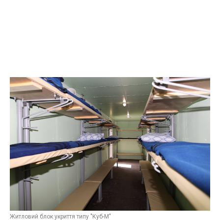
Житловий блок укриття типу "Куб-М"