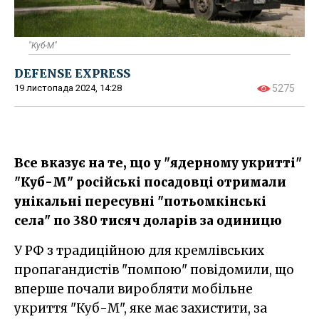
"Куб-М"
DEFENSE EXPRESS
19 листопада 2024, 14:28
5275
Все вказує на те, що у "ядерному укритті"
"Куб-М" російські посадовці отримали
унікальні пересувні "потьомкінські
села" по 380 тисяч доларів за одиницю
У РФ з традиційною для кремлівських
пропагандистів "помпою" повідомили, що
вперше почали виробляти мобільне
укриття "Куб-М", яке має захистити, за