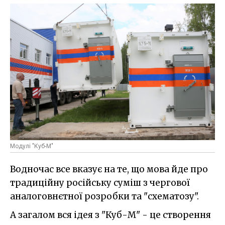
Модулі "Куб-М"
Водночас все вказує на те, що мова йде про
традиційну російську суміш з чергової
аналоговнєтної розробки та "схематозу".
А загалом вся ідея з "Куб-М" - це створення