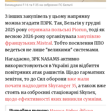
Винищувачі F-16 та F-35 на озброєнні ПС Бельгії
З інших закупівель у цьому напрямку
можна згадати ПЗРК. Так, Бельгія у грудні
2025 року
отримала польські Piorun
, тоді як
весною 2026 року організувала
закупівлю
французьких Mistral
. Тобто посилення ППО
ведеться не лише "великими" системами.
Нагадаємо, ЗРК NASAMS активно
використовуються в Україні для відбиття
повітряних атак рашистів. Щодо гарматних
зеніток, то до Сил оборони
вже мали
почати надходити Skyranger 35
, а також вже
стоять на озброєнні стаціонарні Skynex,
щодо ефективності яких виникли сумніви
.
Читайте також:
Невже Airbus дійсно