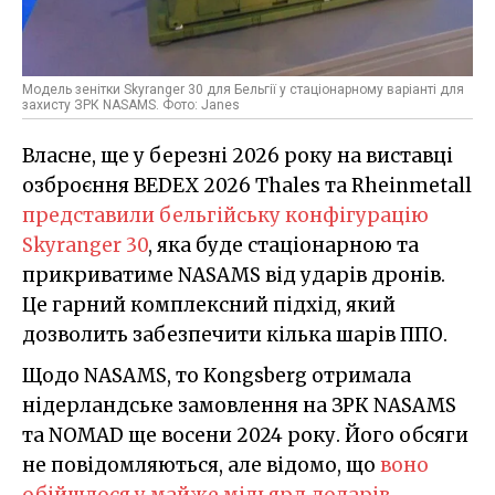
Модель зенітки Skyranger 30 для Бельгії у стаціонарному варіанті для
захисту ЗРК NASAMS. Фото: Janes
Власне, ще у березні 2026 року на виставці
озброєння BEDEX 2026 Thales та Rheinmetall
представили бельгійську конфігурацію
Skyranger 30
, яка буде стаціонарною та
прикриватиме NASAMS від ударів дронів.
Це гарний комплексний підхід, який
дозволить забезпечити кілька шарів ППО.
Щодо NASAMS, то Kongsberg отримала
нідерландське замовлення на ЗРК NASAMS
та NOMAD ще восени 2024 року. Його обсяги
не повідомляються, але відомо, що
воно
обійшлося у майже мільярд доларів
.