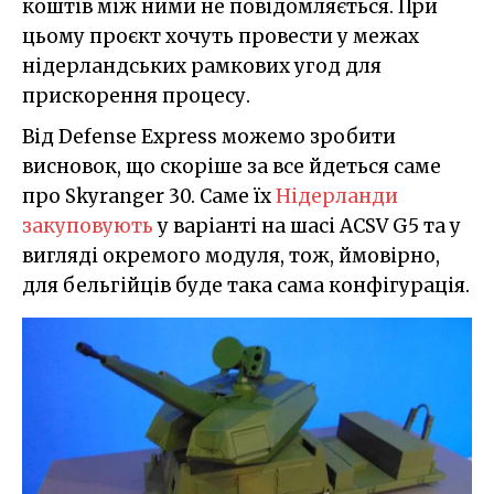
коштів між ними не повідомляється. При
цьому проєкт хочуть провести у межах
нідерландських рамкових угод для
прискорення процесу.
Від Defense Express можемо зробити
висновок, що скоріше за все йдеться саме
про Skyranger 30. Саме їх
Нідерланди
закуповують
у варіанті на шасі ACSV G5 та у
вигляді окремого модуля, тож, ймовірно,
для бельгійців буде така сама конфігурація.