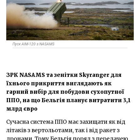
Пуск AIM-120 з NASAMS
ЗРК NASAMS та зенітки Skyranger для
їхнього прикриття виглядають як
гарний вибір для побудови сухопутної
ППО, на що Бельгія планує витратити 3,1
млрд євро
Сучасна система ППО має захищати як від
літаків з вертольотами, так і від ракет з
дронами. Тому Бельгія поряд з передачею