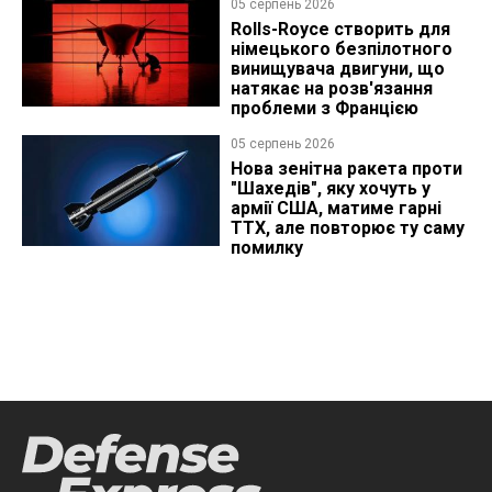
05 серпень 2026
Rolls-Royce створить для
німецького безпілотного
винищувача двигуни, що
натякає на розв'язання
проблеми з Францією
05 серпень 2026
Нова зенітна ракета проти
"Шахедів", яку хочуть у
армії США, матиме гарні
ТТХ, але повторює ту саму
помилку