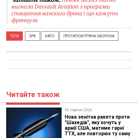
вигнала Dassault Aviation з програми
створення важкого дрона і що кажуть
французи
ТЕГИ
ЗРК
НАТО
ПРОТИПОВІТРЯНА ОБОРОНА
Читайте також
05 серпня 2026
Нова зенітна ракета проти
"Шахедів", яку хочуть у
армії США, матиме гарні
ТТХ, але повторює ту саму