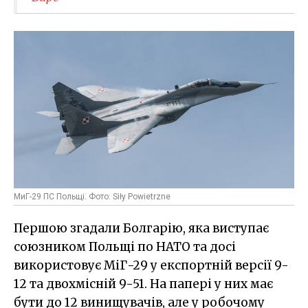
МиГ-29 ПС Польщі. Фото: Siły Powietrzne
Першою згадали Болгарію, яка виступає
союзником Польщі по НАТО та досі
використовує МіГ-29 у експортній версії 9-
12 та двохмісній 9-51. На папері у них має
бути до 12 винищувачів, але у робочому