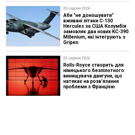
05 серпня 2026
Аби "не доношувати"
вживані літаки C-130
Hercules за США Колумбія
замовляє два нових KC-390
Millenium, які інтегрують з
Gripen
05 серпня 2026
Rolls-Royce створить для
німецького безпілотного
винищувача двигуни, що
натякає на розв'язання
проблеми з Францією