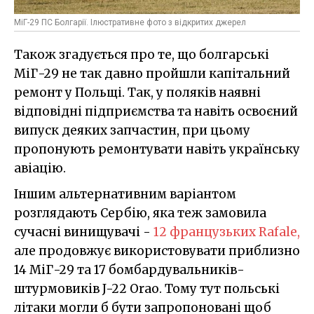
МіГ-29 ПС Болгарії. Ілюстративне фото з відкритих джерел
Також згадується про те, що болгарські
МіГ-29 не так давно пройшли капітальний
ремонт у Польщі. Так, у поляків наявні
відповідні підприємства та навіть освоєний
випуск деяких запчастин, при цьому
пропонують ремонтувати навіть українську
авіацію.
Іншим альтернативним варіантом
розглядають Сербію, яка теж замовила
сучасні винищувачі -
12 французьких Rafale,
але продовжує використовувати приблизно
14 МіГ-29 та 17 бомбардувальників-
штурмовиків J-22 Orao. Тому тут польські
літаки могли б бути запропоновані щоб