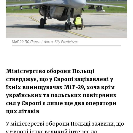
МиГ-29 ПС Польщі. Фото: Siły Powietrzne
Міністерство оборони Польщі
стверджує, що у Європі зацікавлені у
їхніх винищувачах МіГ-29, хоча крім
українських та польських повітряних
сил у Європі є лише ще два оператори
цих літаків
У міністерстві оборони Польщі заявили, що
у Європі існує великий інтерес до