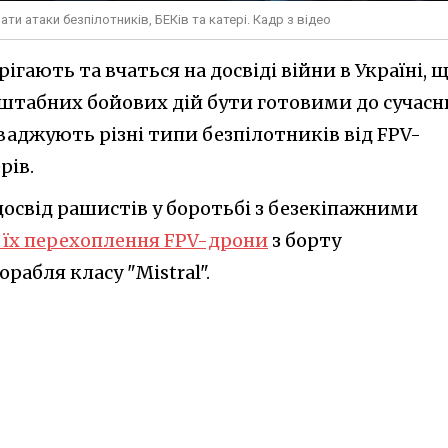
и атаки безпілотників, БЕКів та катері. Кадр з відео
ігають та вчаться на досвіді війни в Україні, 
штабних бойових дій бути готовими до сучасн
ваджують різні типи безпілотників від FPV-
рів.
досвід рашистів у боротьбі з безекіпажними
 їх перехоплення FPV-дрони
з борту
рабля класу "Mistral".