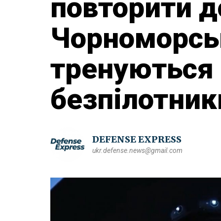
повторити 
Чорноморсь
тренуються
безпілотник
DEFENSE EXPRESS
ukr.defense.news@gmail.com