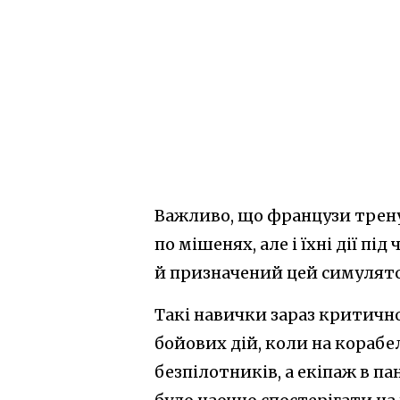
Важливо, що французи трену
по мішенях, але і їхні дії пі
й призначений цей симулято
Такі навички зараз критичн
бойових дій, коли на корабе
безпілотників, а екіпаж в п