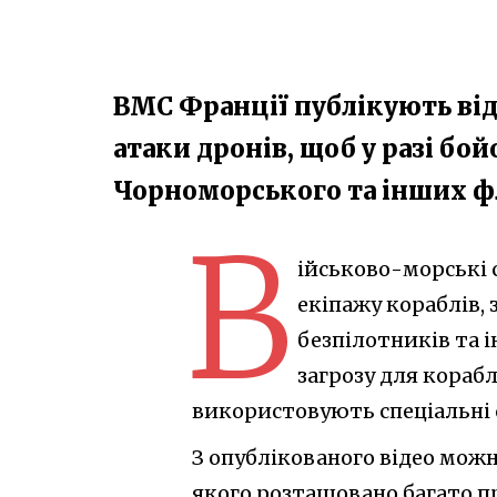
ВМС Франції публікують від
атаки дронів, щоб у разі бо
Чорноморського та інших ф
В
ійськово-морські 
екіпажу кораблів, 
безпілотників та 
загрозу для кораб
використовують спеціальні
З опублікованого відео можна
якого розташовано багато п