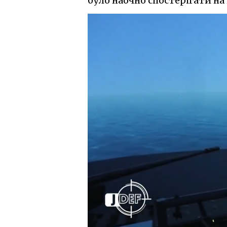
було наочно спостерігати на