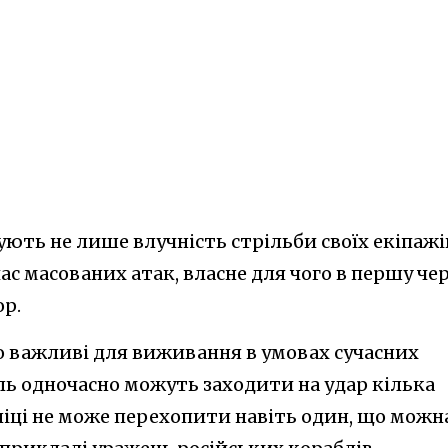
ють не лише влучність стрільби своїх екіпажі
д час масованих атак, власне для чого в першу че
р.
о важливі для виживання в умовах сучасних
ль одночасно можуть заходити на удар кілька
аніці не може перехопити навіть один, що можн