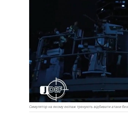
Симулятор на якому екіпаж тренують відбивати атаки безпі