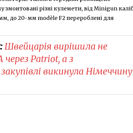
у змонтовані різні кулемети, від Minigun калі
-мм, до 20-мм modèle F2 перероблені для
:
Швейцарія вирішила не
через Patriot, а з
закупівлі викинула Німеччину