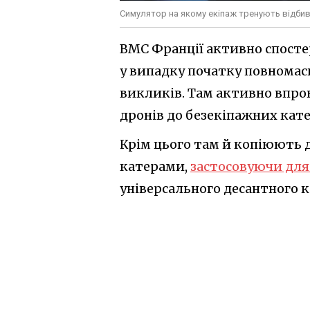
Симулятор на якому екіпаж тренують відбиват
ВМС Франції активно спостер
у випадку початку повномас
викликів. Там активно впро
дронів до безекіпажних кате
Крім цього там й копіюють 
катерами,
застосовуючи для
універсального десантного ко