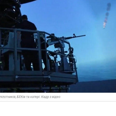
лотників, БЕКів та катері. Кадр з відео