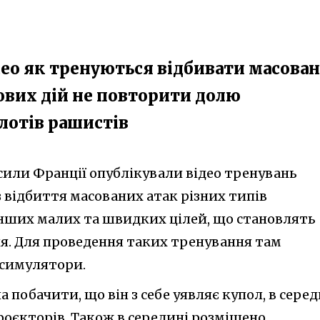
ео як тренуються відбивати масован
йових дій не повторити долю
лотів рашистів
сили Франції опублікували відео тренувань
з відбиття масованих атак різних типів
інших малих та швидких цілей, що становлять
ля. Для проведення таких тренування там
 симулятори.
 побачити, що він з себе уявляє купол, в серед
роєкторів. Також в середині розміщено