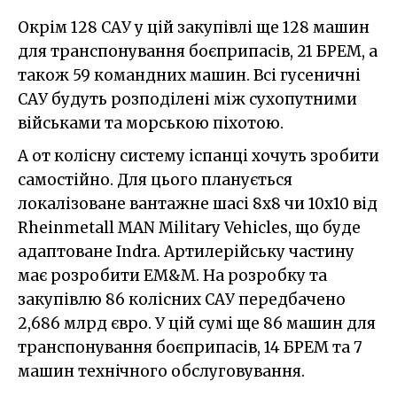
Окрім 128 САУ у цій закупівлі ще 128 машин
для транспонування боєприпасів, 21 БРЕМ, а
також 59 командних машин. Всі гусеничні
САУ будуть розподілені між сухопутними
військами та морською піхотою.
А от колісну систему іспанці хочуть зробити
самостійно. Для цього планується
локалізоване вантажне шасі 8х8 чи 10х10 від
Rheinmetall MAN Military Vehicles, що буде
адаптоване Indra. Артилерійську частину
має розробити EM&M. На розробку та
закупівлю 86 колісних САУ передбачено
2,686 млрд євро. У цій сумі ще 86 машин для
транспонування боєприпасів, 14 БРЕМ та 7
машин технічного обслуговування.