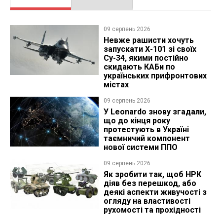
09 серпень 2026
Невже рашисти хочуть
запускати Х-101 зі своїх
Су-34, якими постійно
скидають КАБи по
українських прифронтових
містах
09 серпень 2026
У Leonardo знову згадали,
що до кінця року
протестують в Україні
таємничий компонент
нової системи ППО
09 серпень 2026
Як зробити так, щоб НРК
діяв без перешкод, або
деякі аспекти живучості з
огляду на властивості
рухомості та прохідності