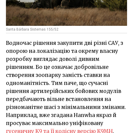
Santa Bárbara Sistemas 155/52
Водночас рішення закупити дві різні САУ, з
опорою на локалізацію та окрему власну
розробку виглядає доволі дивним
рішенням. Бо це означає добровільне
створення зоопарку замість ставки на
одноманітність. Тим паче, що сучасні
рішення артилерійських бойових модулів
передбачають вільне встановлення на
різноманітне шасі з мінімальними змінами.
Наприклад, вже згадана Hanwha якраз й
просуває максимально уніфіковану
гусеничну K9 та її колісну версію K9MH
.