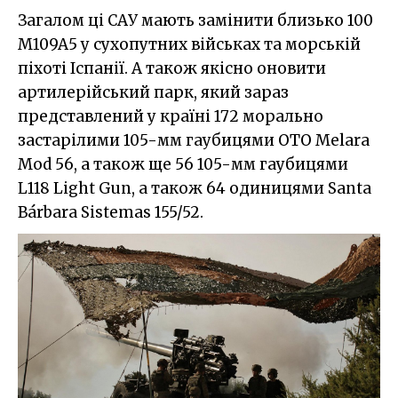
Загалом ці САУ мають замінити близько 100
M109A5 у сухопутних військах та морській
піхоті Іспанії. А також якісно оновити
артилерійський парк, який зараз
представлений у країні 172 морально
застарілими 105-мм гаубицями OTO Melara
Mod 56, а також ще 56 105-мм гаубицями
L118 Light Gun, а також 64 одиницями Santa
Bárbara Sistemas 155/52.