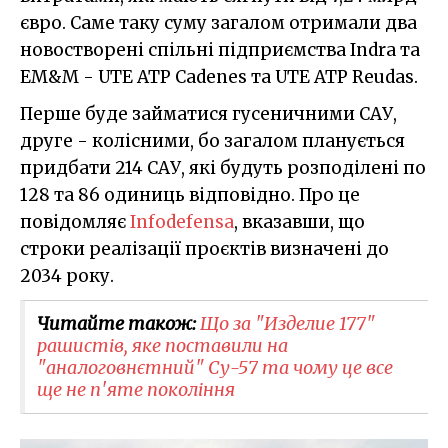
євро. Саме таку суму загалом отримали два
новостворені спільні підприємства Indra та
EM&M - UTE ATP Cadenes та UTE ATP Reudas.
Перше буде займатися гусеничними САУ,
друге - колісними, бо загалом планується
придбати 214 САУ, які будуть розподілені по
128 та 86 одиниць відповідно. Про це
повідомляє
Infodefensa
, вказавши, що
строки реалізації проєктів визначені до
2034 року.
Читайте також:
Що за "Изделие 177"
рашистів, яке поставили на
"аналоговнєтний" Су-57 та чому це все
ще не п'яте покоління