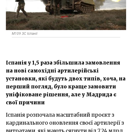
M109 ЗС Іспанії
Іспанія у 1,5 раза збільшила замовлення
на нові самохідні артилерійські
установки, які будуть двох типів, хоча, на
перший погляд, було краще замовити
уніфіковане рішення, але у Мадрида є
свої причини
Іспанія розпочала масштабний проєкт з
кардинального оновлення своєї артилерії з
витратами, які мають сягнути від 7,24 млрд