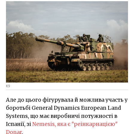
K9
Але до цього фігурувала й можлива участь у
боротьбі General Dynamics European Land
Systems, що має виробничі потужності в
Іспанії, зі
Nemesis, яка є "реінкарнацією"
Donar
.