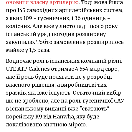
оновити власну артилерію
. Тоді мова йшла
про 145 самохідних артилерійських систем,
з яких 109 - гусеничних, і 36 одиниць -
колісних. Але вже у листопаді цього року
іспанський уряд погодив розширену
закупівлю. Тобто замовлення розширилось
майже у 1,5 раза.
Водночас ролі в іспанських компаній різні.
UTE ATP Cadenes отримає 4,554 млрд євро,
але її роль буде полягати не у розробці
власного рішення, а виробництві тих
зразків, які вже існують. Остаточний вибір
ще не зроблено, але на роль гусеничної САУ
в іспанському виданні вже "сватають"
корейську K9 від Hanwha, яку буде
локалізовано значною мірою.