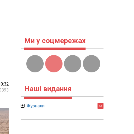
Ми у соцмережах
10:32
Наші видання
9393
Журнали
42