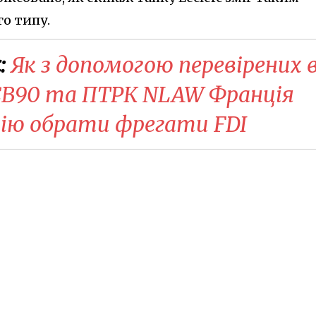
о типу.
:
Як з допомогою перевірених 
 CB90 та ПТРК NLAW Франція
ію обрати фрегати FDI