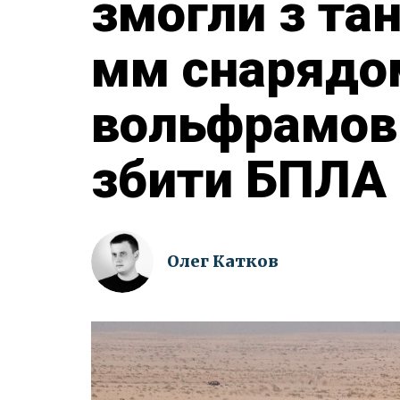
змогли з тан
мм снарядо
вольфрамов
збити БПЛА 
Олег Катков