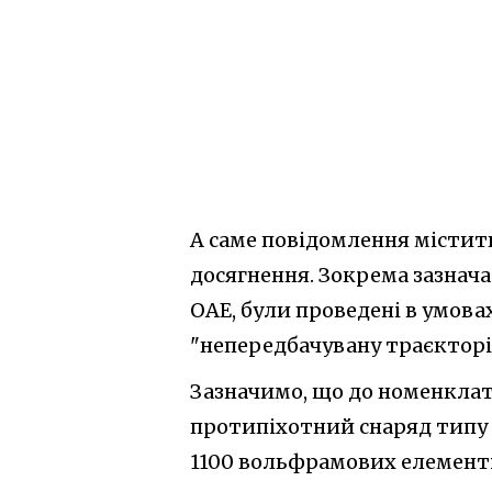
А саме повідомлення містит
досягнення. Зокрема зазначає
ОАЕ, були проведені в умовах
"непередбачувану траєкторі
Зазначимо, що до номенклат
протипіхотний снаряд типу C
1100 вольфрамових елементі