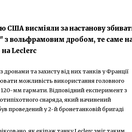
мію США висміяли за настанову збива
" з вольфрамовим дробом, те саме н
на Leclerc
з дронами та захисту від них танків у Франції
ювати можливість використання головного
- 120-мм гармати. Відповідний експеримент з
отипіхотного снаряда, який начинений
в проведений у 2-й бронетанковій бригаді
ксовано, як екіпаж танку Leclerc зміг таким