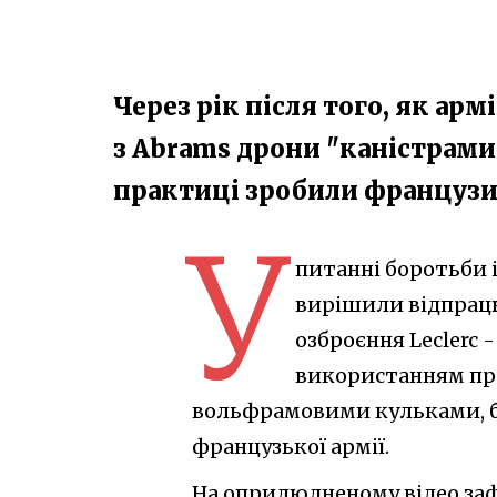
Через рік після того, як ар
з Abrams дрони "каністрами
практиці зробили французи 
У
питанні боротьби і
вирішили відпрац
озброєння Leclerc 
використанням пр
вольфрамовими кульками, бу
французької армії.
На оприлюдненому відео зафі