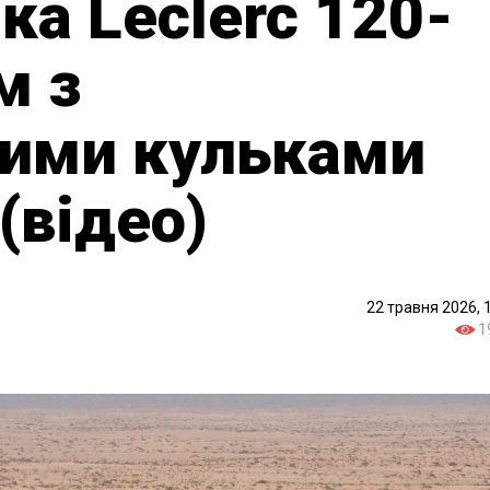
ка Leclerc 120-
м з
ими кульками
(відео)
22 травня 2026, 
1