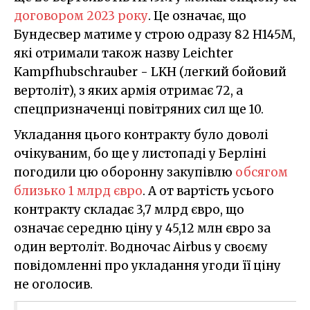
договором 2023 року
. Це означає, що
Бундесвер матиме у строю одразу 82 H145M,
які отримали також назву Leichter
Kampfhubschrauber - LKH (легкий бойовий
вертоліт), з яких армія отримає 72, а
спецпризначенці повітряних сил ще 10.
Укладання цього контракту було доволі
очікуваним, бо ще у листопаді у Берліні
погодили цю оборонну закупівлю
обсягом
близько 1 млрд євро
. А от вартість усього
контракту складає 3,7 млрд євро, що
означає середню ціну у 45,12 млн євро за
один вертоліт. Водночас Airbus у своєму
повідомленні про укладання угоди її ціну
не оголосив.