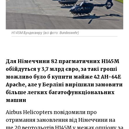
H145M Бундесверу (всі фото: Bundeswehr)
Для Німеччини 82 прагматичних H145M
обійдуться у 3,7 млрд євро, за такі гроші
можливо було б купити майже 42 AH-64E
Apache, але у Берліні вирішили замовити
більше легких багатофункціональних
машин
Airbus Helicopters повідомили про
отримання замовлення від Німеччини на
ще 20 вертольотів H145M у межах опціону за