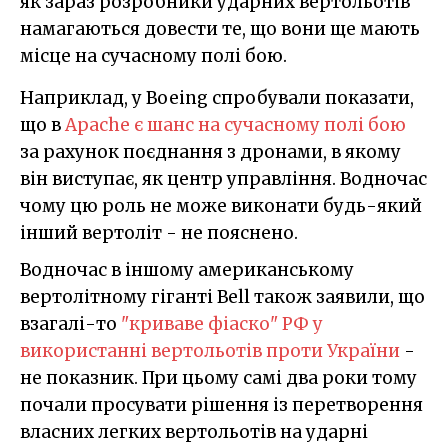
як зараз розробники ударних вертольотів
намагаються довести те, що вони ще мають
місце на сучасному полі бою.
Наприклад, у Boeing спробували показати,
що в
Apache є шанс на сучасному полі бою
за рахунок поєднання з дронами, в якому
він виступає, як центр управління. Водночас
чому цю роль не може виконати будь-який
інший вертоліт - не пояснено.
Водночас в
іншому американському
вертолітному гіганті Bell також заявили, що
взагалі-то
"криваве фіаско" РФ у
використанні вертольотів проти України
-
не показник. При цьому самі два роки тому
почали просувати рішення із перетворення
власних легких вертольотів на ударні