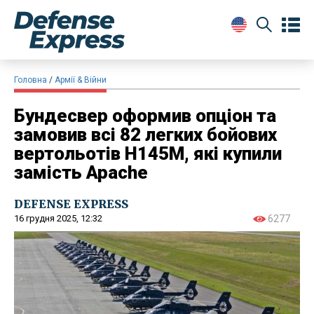
Головна
Армії & Війни
Бундесвер оформив опціон та
замовив всі 82 легких бойових
вертольотів H145M, які купили
замість Apache
DEFENSE EXPRESS
16 грудня 2025, 12:32
6277