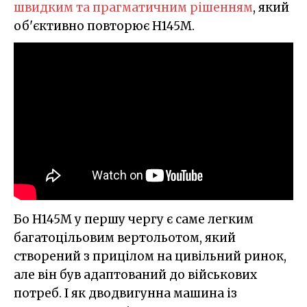
швидким та прагматичним рішенням
, який
об'єктивно повторює H145M.
Бо H145M у першу чергу є саме легким
багатоцільовим вертольотом, який
створений з прицілом на цивільний ринок,
але він був адаптований до військових
потреб. І як дводвигунна машина із