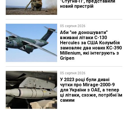
"Стугна-П", представили
новий пристрій
05 серпня 2026
Аби "не доношувати"
вживані літаки C-130
Hercules за США Колумбія
замовляє два нових KC-390
Millenium, які інтегрують з
Gripen
05 серпня 2026
У 2023 році були дивні
чутки про Mirage-2000-9
для України з ОАЕ, а тепер
ці літаки, схоже, потрібні їм
самим