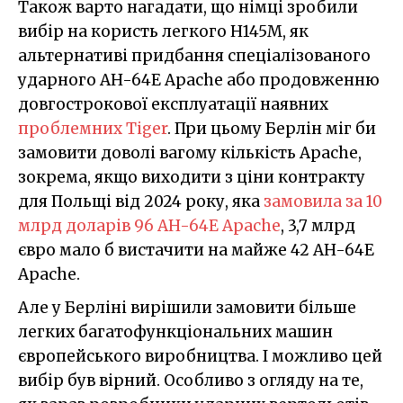
Також варто нагадати, що німці зробили
вибір на користь легкого H145M, як
альтернативі придбання спеціалізованого
ударного AH-64E Apache або продовженню
довгострокової експлуатації наявних
проблемних Tiger
. При цьому Берлін міг би
замовити доволі вагому кількість Apache,
зокрема, якщо виходити з ціни контракту
для Польщі від 2024 року, яка
замовила за 10
млрд доларів 96 AH-64E Apache
, 3,7 млрд
євро мало б вистачити на майже 42 AH-64E
Apache.
Але у Берліні вирішили замовити більше
легких багатофункціональних машин
європейського виробництва. І можливо цей
вибір був вірний. Особливо з огляду на те,