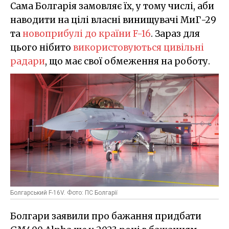
Сама Болгарія замовляє їх, у тому числі, аби
наводити на цілі власні винищувачі МиГ-29
та
новоприбулі до країни F-16
. Зараз для
цього нібито
використовуються цивільні
радари
, що має свої обмеження на роботу.
Болгарський F-16V. Фото: ПС Болгарії
Болгари заявили про бажання придбати