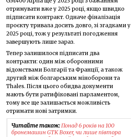
GM400 Alpha ще у 2023 році з бажанням
отримувати вже у 2025 році, якщо швидко
підписати контракт. Одначе фіналізація
проєкту тривала досить довго, зі згадками у
2025 році, тож у результаті погодження
завершують лише зараз.
Тепер залишилося підписати два
контракти: один між оборонними
відомствами Болгарії та Франції, а також
другий між болгарським міноборони та
Thales. Після цього обидва документи
мають бути ратифіковані парламентом,
тому все ще залишається можливість
отримати нові затримки.
Читайте також:
Понад 6 років на 100
бронемашин GTK Boxer, чи лише півтора