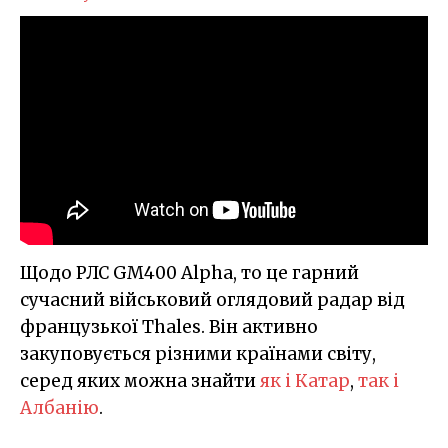
Щодо РЛС GM400 Alpha, то це гарний
сучасний військовий оглядовий радар від
французької Thales. Він активно
закуповується різними країнами світу,
серед яких можна знайти
як і Катар
,
так і
Албанію
.