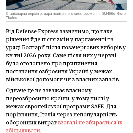
Стаціонарна версія радара повітряного спостереження GM400α. Фото:
Thales.
Від Defense Express зазначимо, що таке
рішення йде після змін у парламенті та
уряді Болгарії після позачергових виборів у
квітні 2026 року. Саме після них у червні
було оголошено про припинення
постачання озброєння Україні у межах
військової допомоги чи з власних запасів.
Одначе це не заважає власному
переозброєнню країни, у тому числі у
межах європейської програми SAFE. Для
порівняння, Італія через непопулярність
оборонних витрат
взагалі не збирається їх
збільшувати
.