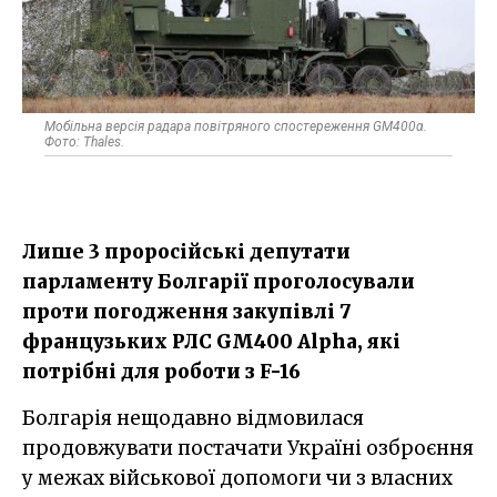
Мобільна версія радара повітряного спостереження GM400α.
Фото: Thales.
Лише 3 проросійські депутати
парламенту Болгарії проголосували
проти погодження закупівлі 7
французьких РЛС GM400 Alpha, які
потрібні для роботи з F-16
Болгарія нещодавно відмовилася
продовжувати постачати Україні озброєння
у межах військової допомоги чи з власних